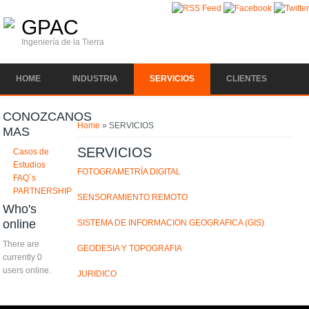
Skip to main content
GPAC
Ingeniería de la Tierra
HOME
INDUSTRIA
SERVICIOS
CLIENTES
You are here
CONOZCANOS
Home
» SERVICIOS
MAS
SERVICIOS
Casos de
Estudios
FOTOGRAMETRÍA DIGITAL
FAQ´s
PARTNERSHIP
SENSORAMIENTO REMOTO
Who's
online
SISTEMA DE INFORMACION GEOGRAFICA (GIS)
There are
GEODESIA Y TOPOGRAFIA
currently 0
users online.
JURIDICO