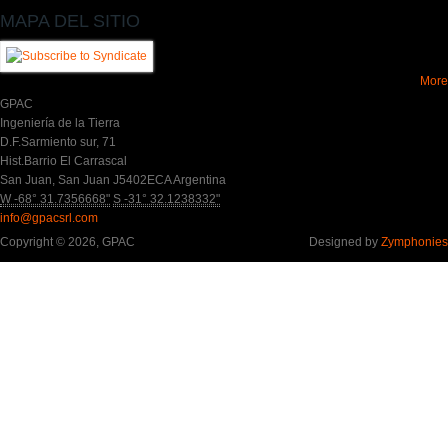
MAPA DEL SITIO
More
GPAC
Ingeniería de la Tierra
D.F.Sarmiento sur, 71
Hist.Barrio El Carrascal
San Juan
,
San Juan
J5402ECA
Argentina
W -68° 31.7356668"
S -31° 32.1238332"
info@gpacsrl.com
Copyright © 2026, GPAC
Designed by
Zymphonies