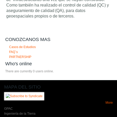
Como también ha realizado el control de calidad (QC) y
aseguramiento de calidad
(QA), para datos
geoespaciales propios o de terceros.
CONOZCANOS MAS
Casos de Estudios
FAQ´s
PARTNERSHIP
Who's online
There are currently 0 users online.
MAPA DEL SITIO
More
GPAC
Ingeniería de la Tierra